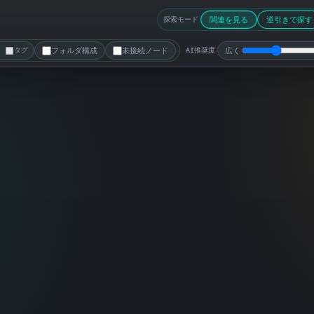
関連を見る
逆引きで探す
探索モード
フォルダ構成
未接続ノード
広く
タグ
AI推奨度