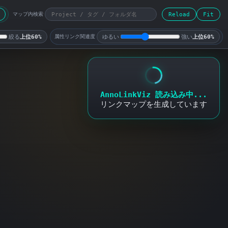
Reload
Fit
マップ内検索
絞る
上位60%
ゆるい
強い
上位60%
属性リンク関連度
AnnoLinkViz 読み込み中...
リンクマップを生成しています